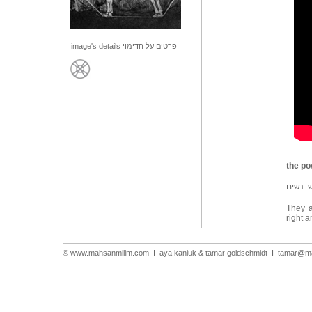
image's details
פרטים על הדימוי
the p
ש. נשים
They a
right 
©
www.mahsanmilim.com
I aya kaniuk & tamar goldschmidt
I
tamar@ma